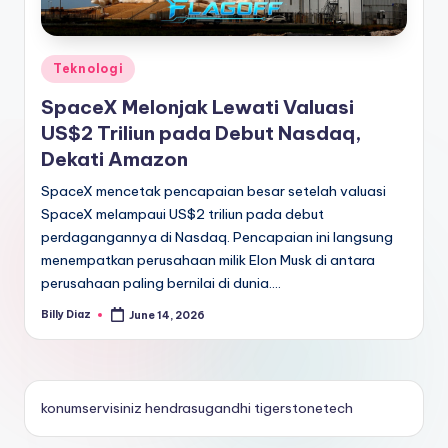
Posted
Teknologi
in
SpaceX Melonjak Lewati Valuasi
US$2 Triliun pada Debut Nasdaq,
Dekati Amazon
SpaceX mencetak pencapaian besar setelah valuasi
SpaceX melampaui US$2 triliun pada debut
perdagangannya di Nasdaq. Pencapaian ini langsung
menempatkan perusahaan milik Elon Musk di antara
perusahaan paling bernilai di dunia.…
Billy Diaz
June 14, 2026
Posted
by
konumservisiniz
hendrasugandhi
tigerstonetech