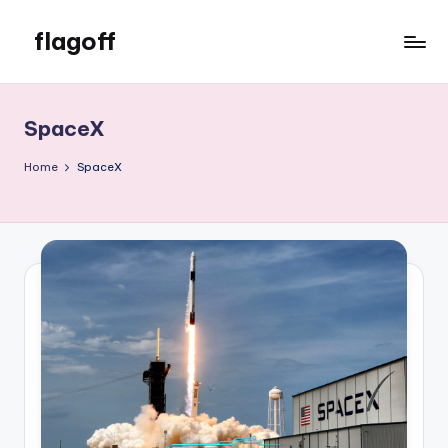
flagoff
Skip
to
flagoff
content
SpaceX
Home
SpaceX