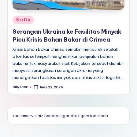
Posted
Berita
in
Serangan Ukraina ke Fasilitas Minyak
Picu Krisis Bahan Bakar di Crimea
Krisis Bahan Bakar Crimea semakin memburuk setelah
otoritas setempat menghentikan penjualan bahan
bakar untuk masyarakat sipil. Kebijakan tersebut diambil
menyusul serangkaian serangan Ukraina yang
menargetkan fasilitas minyak dan infrastruktur logistik…
Billy Diaz
June 22, 2026
Posted
by
konumservisiniz
hendrasugandhi
tigerstonetech