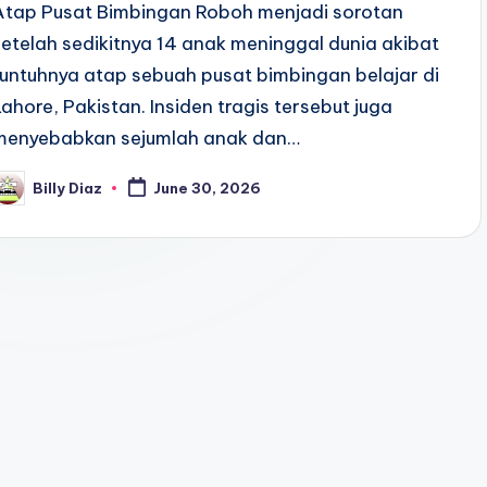
Atap Pusat Bimbingan Roboh menjadi sorotan
setelah sedikitnya 14 anak meninggal dunia akibat
runtuhnya atap sebuah pusat bimbingan belajar di
Lahore, Pakistan. Insiden tragis tersebut juga
menyebabkan sejumlah anak dan…
Billy Diaz
June 30, 2026
osted
y