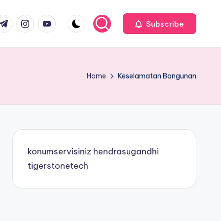
com
r.com
.me
instagram.com
youtube.com
Subscribe
Home
Keselamatan Bangunan
konumservisiniz
hendrasugandhi
tigerstonetech