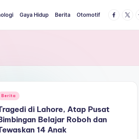
facebook.
twitte
t
ologi
Gaya Hidup
Berita
Otomotif
Posted
Berita
n
Tragedi di Lahore, Atap Pusat
Bimbingan Belajar Roboh dan
Tewaskan 14 Anak