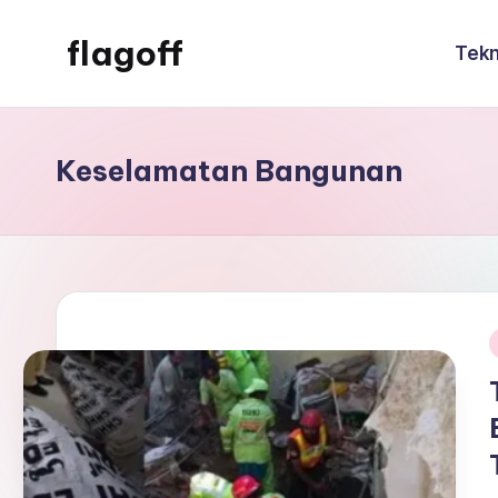
flagoff
Tekn
Skip
to
flagoff
content
Keselamatan Bangunan
i