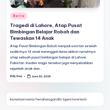
Posted
Berita
in
Tragedi di Lahore, Atap Pusat
Bimbingan Belajar Roboh dan
Tewaskan 14 Anak
Atap Pusat Bimbingan Roboh menjadi sorotan setelah
sedikitnya 14 anak meninggal dunia akibat runtuhnya
atap sebuah pusat bimbingan belajar di Lahore,
Pakistan. Insiden tragis tersebut juga menyebabkan
sejumlah anak dan…
Billy Diaz
June 30, 2026
Posted
by
konumservisiniz
hendrasugandhi
tigerstonetech