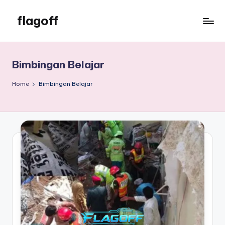
flagoff
Skip
to
flagoff
content
Bimbingan Belajar
Home
Bimbingan Belajar