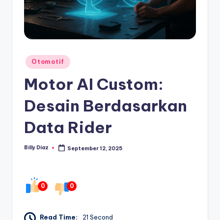
Posted
Otomotif
in
Motor AI Custom:
Desain Berdasarkan
Data Rider
Billy Diaz
September 12, 2025
Posted
by
0
0
Read Time:
21 Second