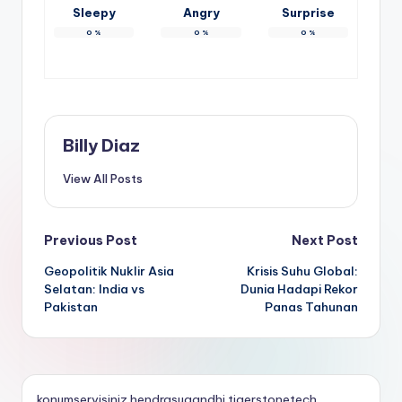
Sleepy
Angry
Surprise
0
%
0
%
0
%
Billy Diaz
View All Posts
Post
Previous Post
Next Post
Geopolitik Nuklir Asia
Krisis Suhu Global:
navigation
Selatan: India vs
Dunia Hadapi Rekor
Pakistan
Panas Tahunan
konumservisiniz
hendrasugandhi
tigerstonetech