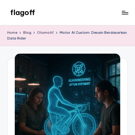
flagoff
Skip
to
flagoff
content
Home
Blog
Otomotif
Motor AI Custom: Desain Berdasarkan
Data Rider