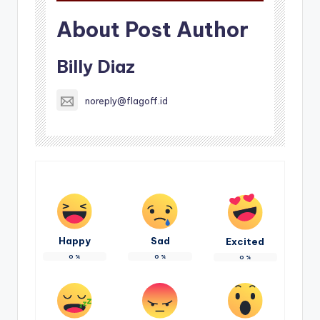
About Post Author
Billy Diaz
noreply@flagoff.id
Happy
Sad
Excited
0
%
0
%
0
%